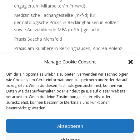
engagierte/n Mitarbeiter/in (m/w/d)
Medizinische Fachangestellte (m/f/d) für
dermatologische Praxis in Recklinghausen in Vollzeit
sowie Auszubildende MFA (m/f/d) gesucht
Praxis Sascha Mensfeld
Praxis am Kuniberg in Recklinghausen, Andrea Polenz
Ortho im Vest, Dr.med. W.Diekmann & F.Loeper
Manage Cookie Consent
Praxis Siegert & Papapostolou
Um dir ein optimales Erlebnis zu bieten, verwenden wir Technologien
Hausarztpraxis Claudia Stude
wie Cookies, um Geräteinformationen zu speichern und/oder darauf
zuzugreifen. Wenn du diesen Technologien zustimmst, können wir
Hausarztpraxis Dr. Saft
Daten wie das Surfverhalten oder eindeutige IDs auf dieser Website
Kompetenzzentrum Weiterbildung, KVWL Newsletter
verarbeiten. Wenn du deine Zustimmung nicht erteilst oder
2020
zurückziehst, können bestimmte Merkmale und Funktionen
beeinträchtigt werden.
Hausarztpraxis Niederstraße, Dres. Rischer, Schreiber
& Heidrich & Fr. Nagarajah
Akzeptieren
Praxis Dres. med. Siebler-Freitag und Balci
Praxis für Neurologie Oliver Merse
Ablehnen