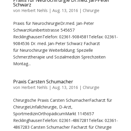
Praxis für Neurochirurgie Dr.med. Jan-Peter
Schwarz
von
Herbert Nehls
|
Aug. 13, 2016
|
Chirurgie
Praxis für NeurochirurgieDr.med. Jan-Peter
SchwarzKunibertistrasse 545657
RecklinghausenTelefon: 02361-9084581Telefax: 02361-
9084536 Dr. med. Jan-Peter Schwarz Facharzt
für Neurochirurgie Weiterbildung: Spezielle
Schmerztherapie und Sozialmedizin Sprechzeiten
Montag...
Praxis Carsten Schumacher
von
Herbert Nehls
|
Aug. 13, 2016
|
Chirurgie
Chirurgische Praxis Carsten SchumacherFacharzt für
ChirurgieUnfallchirurgie, D-Arzt,
SportmedizinOrthopädicumMarkt 1145657
RecklinghausenTelefon: 02361-4867281Telefax: 02361-
4867283 Carsten Schumacher Facharzt für Chirurgie