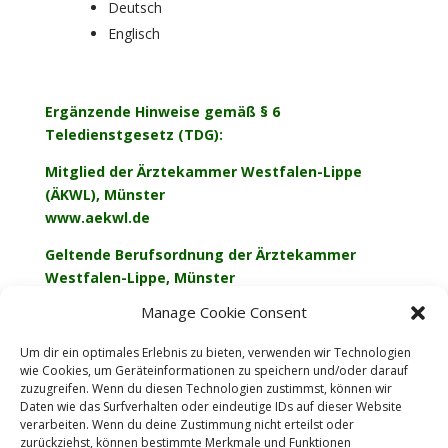
Deutsch
Englisch
Ergänzende Hinweise gemäß § 6
Teledienstgesetz (TDG):
Mitglied der Ärztekammer Westfalen-Lippe
(ÄKWL), Münster
www.aekwl.de
Geltende Berufsordnung der Ärztekammer
Westfalen-Lippe, Münster
www.aekwl.de/public/recht/
Manage Cookie Consent
Aufsichtsbehörde:
Um dir ein optimales Erlebnis zu bieten, verwenden wir Technologien
Kassenärztliche Vereinigung Westfalen-Lippe
wie Cookies, um Geräteinformationen zu speichern und/oder darauf
(KVWL), Dortmund
zuzugreifen. Wenn du diesen Technologien zustimmst, können wir
www.kvwl.de
Daten wie das Surfverhalten oder eindeutige IDs auf dieser Website
verarbeiten. Wenn du deine Zustimmung nicht erteilst oder
Die Berufsbezeichnung Arzt wurde in
zurückziehst, können bestimmte Merkmale und Funktionen