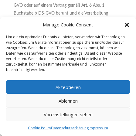
GVO oder auf einem Vertrag gemäß Art. 6 Abs. 1
Buchstabe b DS-GVO beruht und die Verarbeitung
mithilfe automatisierter Verfahren erfolgt, sofern die
Manage Cookie Consent
Verarbeitung nicht für die Wahrnehmung einer Aufgabe
Um dir ein optimales Erlebnis zu bieten, verwenden wir Technologien
erforderlich ist, die im öffentlichen Interesse liegt oder in
wie Cookies, um Geräteinformationen zu speichern und/oder darauf
Ausübung öffentlicher Gewalt erfolgt, welche dem
zuzugreifen. Wenn du diesen Technologien zustimmst, können wir
Daten wie das Surfverhalten oder eindeutige IDs auf dieser Website
Verantwortlichen übertragen wurde.
verarbeiten. Wenn du deine Zustimmung nicht erteilst oder
zurückziehst, können bestimmte Merkmale und Funktionen
Ferner hat die betroffene Person bei der Ausübung ihres
beeinträchtigt werden.
Rechts auf Datenübertragbarkeit gemäß Art. 20 Abs. 1
DS-GVO das Recht, zu erwirken, dass die
Akzeptieren
personenbezogenen Daten direkt von einem
Verantwortlichen an einen anderen Verantwortlichen
Ablehnen
übermittelt werden, soweit dies technisch machbar ist
Voreinstellungen sehen
und sofern hiervon nicht die Rechte und Freiheiten
anderer Personen beeinträchtigt werden.
Cookie Policy
Datenschutzerklärung
Impressum