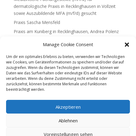
dermatologische Praxis in Recklinghausen in Vollzeit
sowie Auszubildende MFA (m/f/d) gesucht
Praxis Sascha Mensfeld
Praxis am Kuniberg in Recklinghausen, Andrea Polenz
Ortho im Vest, Dr.med. W.Diekmann & F.Loeper
Manage Cookie Consent
Praxis Siegert & Papapostolou
Um dir ein optimales Erlebnis zu bieten, verwenden wir Technologien
Hausarztpraxis Claudia Stude
wie Cookies, um Geräteinformationen zu speichern und/oder darauf
zuzugreifen. Wenn du diesen Technologien zustimmst, können wir
Hausarztpraxis Dr. Saft
Daten wie das Surfverhalten oder eindeutige IDs auf dieser Website
Kompetenzzentrum Weiterbildung, KVWL Newsletter
verarbeiten. Wenn du deine Zustimmung nicht erteilst oder
2020
zurückziehst, können bestimmte Merkmale und Funktionen
beeinträchtigt werden.
Hausarztpraxis Niederstraße, Dres. Rischer, Schreiber
& Heidrich & Fr. Nagarajah
Akzeptieren
Praxis Dres. med. Siebler-Freitag und Balci
Praxis für Neurologie Oliver Merse
Ablehnen
Voreinstellungen sehen